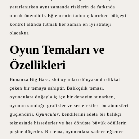
yararlanırken aynı zamanda risklerin de farkında
olmak önemlidir. Eğlencenin tadını çıkarırken bütçeyi
kontrol altında tutmak her zaman en iyi strateji
olacaktır.
Oyun Temaları ve
Özellikleri
Bonanza Big Bass
, slot oyunları dünyasında dikkat
çeken bir temaya sahiptir. Balıkçılık teması,
oyunculara doğayla iç içe bir deneyim sunarken,
oyunun sunduğu grafikler ve ses efektleri bu atmosferi
güçlendirir.
Oyuncular
, kendilerini adeta bir balıkçı
teknesinde hissederler
ve her dönüşte büyük ödüllerin
peşine düşerler. Bu tema, oyunculara sadece eğlence