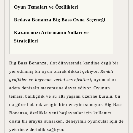
Oyun Temaları ve Özellikleri
Bedava Bonanza Big Bass Oyna Seçeneği
Kazancınızı Artırmanın Yolları ve
Stratejileri
Big Bass Bonanza
, slot dünyasında kendine özgü bir
yer edinmiş bir oyun olarak dikkat çekiyor.
Renkli
grafikler
ve
heyecan verici ses efektleri
, oyuncuları
adeta denizaltı macerasına davet ediyor. Oyunun
teması, balıkçılık ve su altı yaşamı üzerine kurulu, bu
da görsel olarak zengin bir deneyim sunuyor.
Big Bass
Bonanza
, özellikle yeni başlayanlar için kullanıcı
dostu bir arayüz sunarken, deneyimli oyuncular için de
yeterince derinlik sağlıyor.