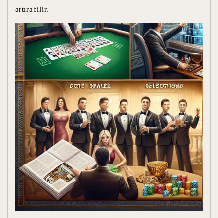
artırabilir.