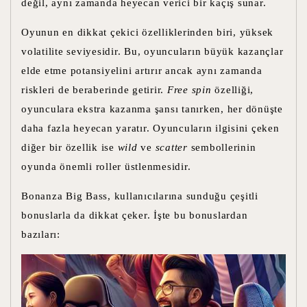
değil, aynı zamanda heyecan verici bir kaçış sunar.
Oyunun en dikkat çekici özelliklerinden biri,
yüksek
volatilite
seviyesidir. Bu, oyuncuların büyük kazançlar
elde etme potansiyelini artırır ancak aynı zamanda
riskleri de beraberinde getirir.
Free spin
özelliği
,
oyunculara ekstra kazanma şansı tanırken, her dönüşte
daha fazla heyecan yaratır. Oyuncuların ilgisini çeken
diğer bir özellik ise
wild
ve
scatter
sembollerinin
oyunda önemli roller üstlenmesidir.
Bonanza Big Bass, kullanıcılarına sunduğu çeşitli
bonuslarla da dikkat çeker. İşte bu bonuslardan
bazıları: