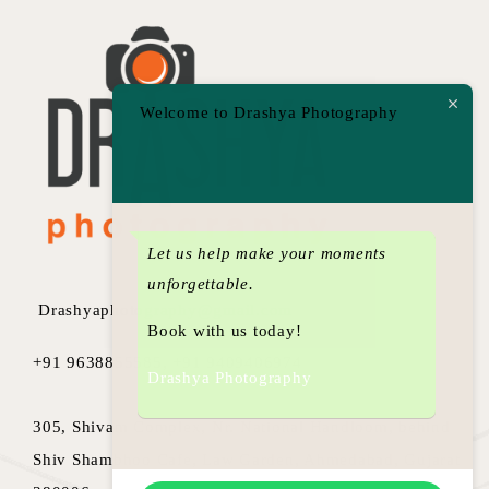
Welcome to Drashya Photography
Let us help make your moments
unforgettable.
Drashyaphotography@gmail.com
Book with us today!
+91 9638855585, +91 9409406974
Drashya Photography
305, Shivam Complex, Nr. National Handloom, behind
Shiv Shambhoo Cafe, Law Garden, Ahmedabad, Gujarat