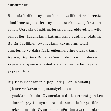
oluşturabilir.
Bununla birlikte, oyunun bonus özellikleri ve ücretsiz
döndürme seçenekleri, oyunculara ek kazanç fırsatları
sunar. Ücretsiz döndürmeler sırasında elde edilen
wild
semboller
, kazançların katlanmasına yardımcı olabilir.
Bu tür özellikler, oyuncuların kayıplarını telafi
etmelerine ve daha fazla eğlenmelerine olanak tanır.
Ayrıca, Big Bass Bonanza’nın mobil uyumlu olması
sayesinde oyuncular istedikleri her yerde bu heyecanı
yaşayabilirler.
Big Bass Bonanza’nın popülerliği, onun sunduğu
eğlence ve kazanma potansiyelinden
kaynaklanmaktadır. Oyuncuların dikkat etmesi gereken
en önemli şey ise oyun sırasında sorumlu bir şekilde
hareket etmektir. Oyunun sunduğu tüm avantajlardan