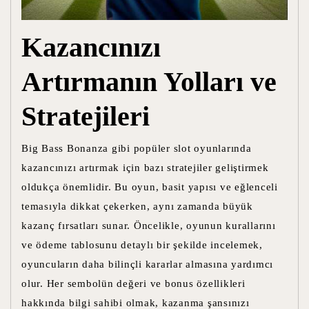
Kazancınızı
Artırmanın Yolları ve
Stratejileri
Big Bass Bonanza
gibi popüler slot oyunlarında
kazancınızı artırmak için bazı stratejiler geliştirmek
oldukça önemlidir. Bu oyun, basit yapısı ve eğlenceli
temasıyla dikkat çekerken, aynı zamanda büyük
kazanç fırsatları sunar.
Öncelikle
, oyunun kurallarını
ve ödeme tablosunu detaylı bir şekilde incelemek,
oyuncuların daha bilinçli kararlar almasına yardımcı
olur. Her sembolün değeri ve bonus özellikleri
hakkında bilgi sahibi olmak, kazanma şansınızı