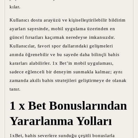
kılar.
Kullanıcı dostu arayüzü ve kişiselleştirilebilir bildirim
ayarları sayesinde, mobil uygulama üzerinden en
güncel fırsatları kaçırmak neredeyse imkansızdır.
Kullanıcılar, favori spor dallarındaki gelişmeleri
anında öğrenebilir ve bu sayede daha bilinçli bahis
kararları alabilirler. 1x Bet’in mobil uygulaması,
sadece eğlenceli bir deneyim sunmakla kalmaz; aynı
zamanda akıllı bahis stratejileri geliştirmeye de olanak
tanır.
1 x Bet Bonuslarından
Yararlanma Yolları
1xBet, bahis severlere sunduğu çeşitli bonuslarla