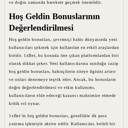
ve doğru zamanda harekete geçmek önemlidir.
Hoş Geldin Bonuslarının
Değerlendirilmesi
Hoş geldin bonusları
, çevrimiçi bahis dünyasında yeni
kullanıcıları çekmek için kullanılan en etkili araçlardan
biridir.
1xBet
, bu konuda öne çıkan platformlardan biri
olarak dikkat çeker. Yeni kullanıcılarına sunduğu cazip
hoş geldin bonusları, bahisçilerin siteye ilgisini artırır
ve onları denemeye teşvik eder. Ancak, bu bonusların
doğru değerlendirilmesi ve etkin kullanımı,
kullanıcıların elde edeceği kazancı maksimize etmede
kritik rol oynar.
1xBet’in hoş geldin bonusları, genellikle ilk para
yatırma işlemiyle aktive edilir. Kullanıcılar, belirli bir