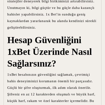
stratejiler deneyerek bilgi birikiminizi artırabilirsiniz.
Unutmayın ki, bilgi güçtür ve bu güçle daha kazançlı
bahisler yapabilirsiniz. 1x Bet’in sunduğu geniş
kaynaklardan yararlanarak bu alanda kendinizi sürekli
geliştirebilirsiniz.
Hesap Güvenliğini
1xBet Üzerinde Nasıl
Sağlarsınız?
1xBet hesabınızın güvenliğini sağlamak, çevrimiçi
bahis deneyiminizi korumanın önemli bir parçasıdır.
Güçlü bir şifre oluşturmak
, ilk adım olarak önerilir.
Şifreniz en az 12 karakterden oluşmalı ve büyük harf,
küçük harf, rakam ve özel karakterler içermelidir. Bu