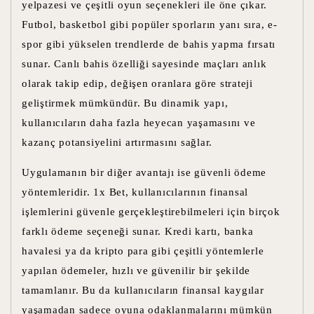
yelpazesi ve çeşitli oyun seçenekleri ile öne çıkar.
Futbol, basketbol gibi popüler sporların yanı sıra, e-
spor gibi yükselen trendlerde de bahis yapma fırsatı
sunar.
Canlı bahis
özelliği sayesinde maçları anlık
olarak takip edip, değişen oranlara göre strateji
geliştirmek mümkündür. Bu dinamik yapı,
kullanıcıların daha fazla heyecan yaşamasını ve
kazanç potansiyelini artırmasını sağlar.
Uygulamanın bir diğer avantajı ise güvenli ödeme
yöntemleridir. 1x Bet, kullanıcılarının finansal
işlemlerini güvenle gerçekleştirebilmeleri için birçok
farklı ödeme seçeneği sunar. Kredi kartı, banka
havalesi ya da kripto para gibi çeşitli yöntemlerle
yapılan ödemeler, hızlı ve güvenilir bir şekilde
tamamlanır. Bu da kullanıcıların finansal kaygılar
yaşamadan sadece oyuna odaklanmalarını mümkün