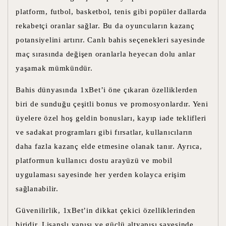
platform, futbol, basketbol, tenis gibi popüler dallarda
rekabetçi oranlar sağlar. Bu da oyuncuların kazanç
potansiyelini artırır.
Canlı bahis
seçenekleri sayesinde
maç sırasında değişen oranlarla heyecan dolu anlar
yaşamak mümkündür.
Bahis dünyasında 1xBet’i öne çıkaran özelliklerden
biri de sunduğu
çeşitli bonus ve promosyonlar
dır. Yeni
üyelere özel hoş geldin bonusları, kayıp iade teklifleri
ve sadakat programları gibi fırsatlar, kullanıcıların
daha fazla kazanç elde etmesine olanak tanır. Ayrıca,
platformun kullanıcı dostu arayüzü ve mobil
uygulaması sayesinde her yerden kolayca erişim
sağlanabilir.
Güvenilirlik
, 1xBet’in dikkat çekici özelliklerinden
biridir. Lisanslı yapısı ve güçlü altyapısı sayesinde