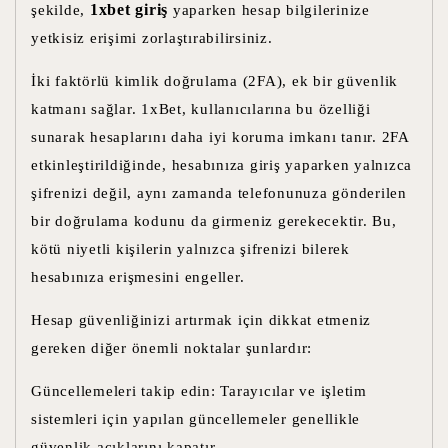
1xbet giriş
şekilde,
yaparken hesap bilgilerinize
yetkisiz erişimi zorlaştırabilirsiniz.
İki faktörlü kimlik doğrulama (2FA)
, ek bir güvenlik
katmanı sağlar. 1xBet, kullanıcılarına bu özelliği
sunarak hesaplarını daha iyi koruma imkanı tanır. 2FA
etkinleştirildiğinde, hesabınıza giriş yaparken yalnızca
şifrenizi değil, aynı zamanda telefonunuza gönderilen
bir doğrulama kodunu da girmeniz gerekecektir. Bu,
kötü niyetli kişilerin yalnızca şifrenizi bilerek
hesabınıza erişmesini engeller.
Hesap güvenliğinizi artırmak için dikkat etmeniz
gereken diğer önemli noktalar şunlardır:
Güncellemeleri takip edin
: Tarayıcılar ve işletim
sistemleri için yapılan güncellemeler genellikle
güvenlik açıklarını kapatır.