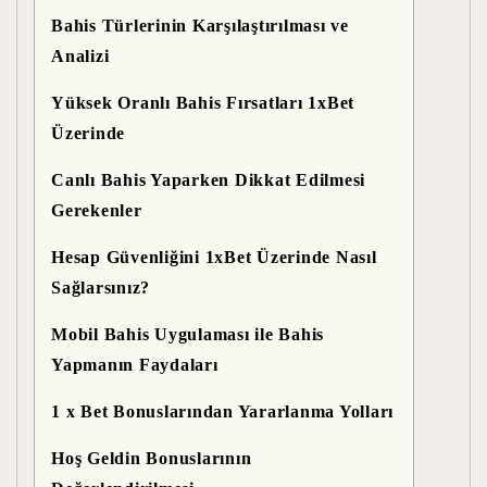
Bahis Türlerinin Karşılaştırılması ve
Analizi
Yüksek Oranlı Bahis Fırsatları 1xBet
Üzerinde
Canlı Bahis Yaparken Dikkat Edilmesi
Gerekenler
Hesap Güvenliğini 1xBet Üzerinde Nasıl
Sağlarsınız?
Mobil Bahis Uygulaması ile Bahis
Yapmanın Faydaları
1 x Bet Bonuslarından Yararlanma Yolları
Hoş Geldin Bonuslarının