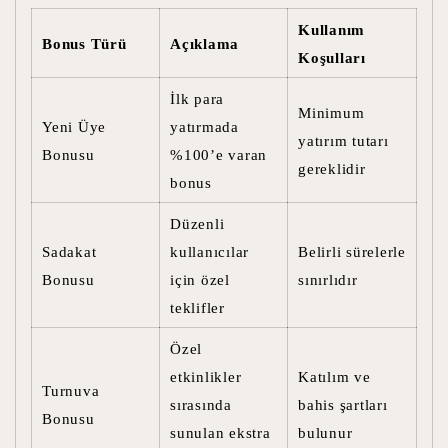
Kullanım
Bonus Türü
Açıklama
Koşulları
İlk para
Minimum
Yeni Üye
yatırmada
yatırım tutarı
Bonusu
%100’e varan
gereklidir
bonus
Düzenli
Sadakat
kullanıcılar
Belirli sürelerle
Bonusu
için özel
sınırlıdır
teklifler
Özel
etkinlikler
Katılım ve
Turnuva
sırasında
bahis şartları
Bonusu
sunulan ekstra
bulunur