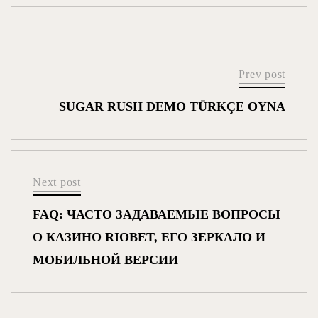
Prev post
SUGAR RUSH DEMO TÜRKÇE OYNA
Next post
FAQ: ЧАСТО ЗАДАВАЕМЫЕ ВОПРОСЫ
О КАЗИНО RIOBET, ЕГО ЗЕРКАЛО И
МОБИЛЬНОЙ ВЕРСИИ