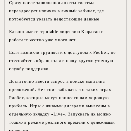
Сразу после заполнения анкеты система
переадресует новичка в личный кабинет, где
потребуется указать недостающие данные.
Казино имеет reputable лицензию Кюрасао и
работает честно уже много лет.
Если возникли трудности с доступом к РиоБет, не
стесняйтесь обращаться в нашу круглосуточную
службу поддержки.
Достаточно ввести запрос в поиске магазина
приложений. Не стоит забывать и о таких играх
Риобет, которые могут принести вам хорошую
прибыль. Игры с живыми дилерами вынесены в
отдельную вкладку «Live». Запускать их можно
только в режиме реального времени с денежными
ставками.