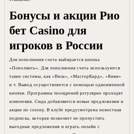
Бонусы и акции Рио
бет Casino для
игроков в России
Для пополнения счета выбирается кнопка
«Пополнить». Для пополнения счета используются
такие системы, как «Виза», «МастерКард», «Киви»
и т. Вывод осуществляется с помощью одноименной
кнопки. Программы поощрений регулярно проходят
изменения. Сюда добавляются новые предложения и
акции по сезону. В клубе предусмотрена новостная
подписка, которая позволяет не пропустить
выгодные предложения и играть онлайн с